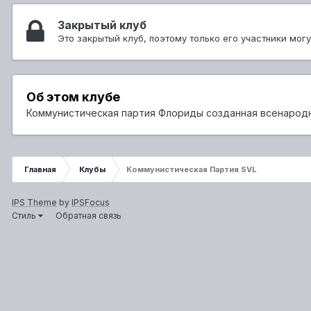
Закрытый клуб
Это закрытый клуб, поэтому только его участники мог
Об этом клубе
Коммунистическая партия Флориды созданная всенародным
Главная
Клубы
Коммунистическая Партия SVL
IPS Theme
by
IPSFocus
Стиль
Обратная связь