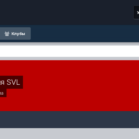
Клубы
я SVL
ла