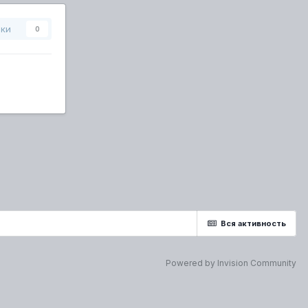
ики
0
Вся активность
Powered by Invision Community