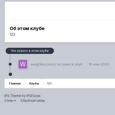
Об этом клубе
123
Что нового в этом клубе
weightlezznezz!
вступил в клуб
19 мая 2020
Главная
Клубы
123
IPS Theme
by
IPSFocus
Стиль
Обратная связь