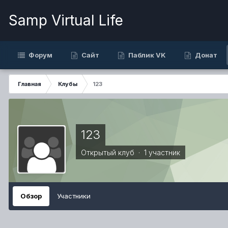
Samp Virtual Life
Форум
Сайт
Паблик VK
Донат
Главная
Клубы
123
123
Открытый клуб · 1 участник
Обзор
Участники