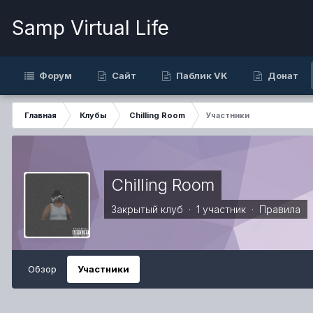
Samp Virtual Life
Форум
Сайт
Паблик VK
Донат
Главная
Клубы
Chilling Room
Участники
Chilling Room
Закрытый клуб · 1 участник ·
Правила
Обзор
Участники