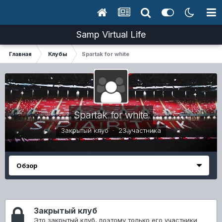
Samp Virtual Life
Главная
Клубы
Spartak for white
Spartak for white
Закрытый клуб · 23 участника
Обзор
Закрытый клуб
Это закрытый клуб, поэтому только его участники