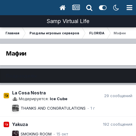
Samp Virtual Life
Главная
Разделы игровых серверов
FLORIDA
Мафии
Мафии
Подразделы
La Cosa Nostra
29
сообщений
Модерируется:
Ice Cube
THANKS AND CONGRATULATIONS
Yakuza
192
сообщения
SMOKING ROOM