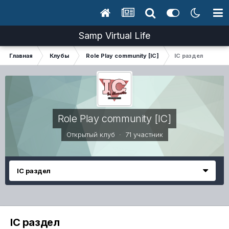
Samp Virtual Life
Главная
Клубы
Role Play community [IC]
IC раздел
Role Play community [IC]
Открытый клуб · 71 участник
IC раздел
IC раздел