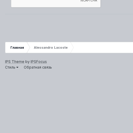
Главная
Alessandro Lacoste
IPS Theme
by
IPSFocus
Стиль
Обратная связь