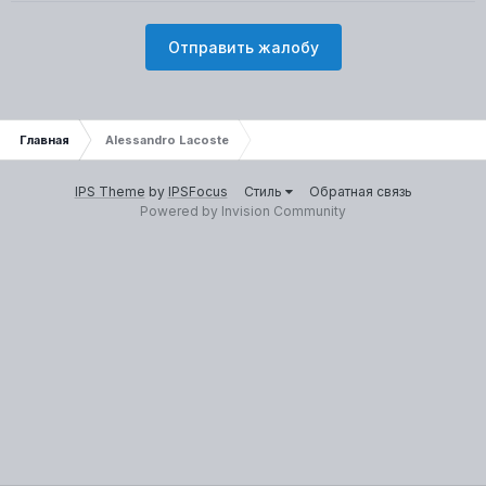
Отправить жалобу
Главная
Alessandro Lacoste
IPS Theme
by
IPSFocus
Стиль
Обратная связь
Powered by Invision Community