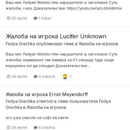
Ваш ник: Fedyan Moloko Ник нарушителя: в заголовке Суть
жалобы: сало Доказательства: https://youtu.be/azL42rA84Xw
25 июля
1 ответ
Жалоба на игрока Lucifer Unknown
Fedya Grechka
опубликовал теме в
Жалобы на игроков
Ваш ник: Fedyan Moloko Ник нарушителя: в заголовке Суть
жалобы: нормально так камера за 0.1 секунду туда сюда
вернулась когда отводил Доказательства:...
24 июля
4 ответа
1
Жалоба на игрока Ernst Meyendorff
Fedya Grechka
ответил в теме пользователя
Fedya
Grechka
в
Жалобы на игроков
его уже снесли за софт на капте
24 июля
4 ответа