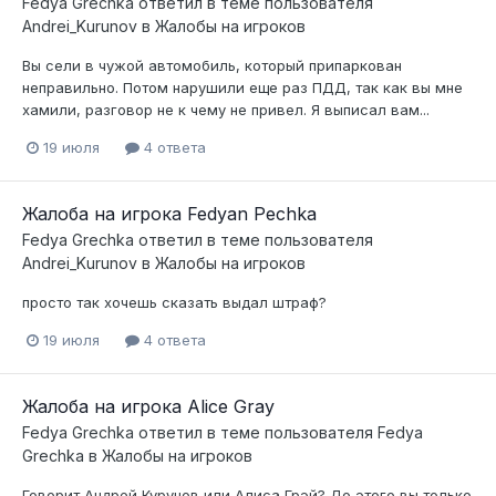
Fedya Grechka
ответил в теме пользователя
Andrei_Kurunov
в
Жалобы на игроков
Вы сели в чужой автомобиль, который припаркован
неправильно. Потом нарушили еще раз ПДД, так как вы мне
хамили, разговор не к чему не привел. Я выписал вам...
19 июля
4 ответа
Жалоба на игрока Fedyan Pechka
Fedya Grechka
ответил в теме пользователя
Andrei_Kurunov
в
Жалобы на игроков
просто так хочешь сказать выдал штраф?
19 июля
4 ответа
Жалоба на игрока Alice Gray
Fedya Grechka
ответил в теме пользователя
Fedya
Grechka
в
Жалобы на игроков
Говорит Андрей Курунов или Алиса Грэй? До этого вы только