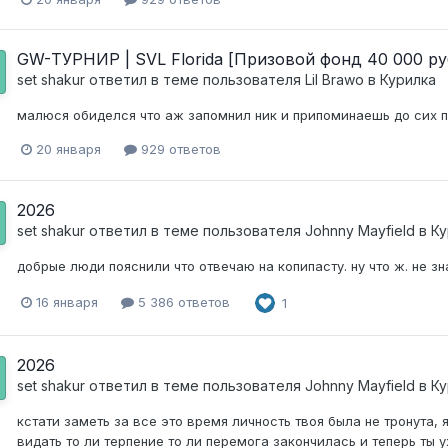
GW-ТУРНИР | SVL Florida [Призовой фонд 40 000 ру
set shakur
ответил в теме пользователя
Lil Brawo
в
Курилка
малюся обиделся что аж запомнил ник и припоминаешь до сих п
20 января
929 ответов
2026
set shakur
ответил в теме пользователя
Johnny Mayfield
в
Ку
добрые люди пояснили что отвечаю на копипасту. ну что ж. не зн
16 января
5 386 ответов
1
2026
set shakur
ответил в теме пользователя
Johnny Mayfield
в
Ку
кстати заметь за все это время личность твоя была не тронута,
видать то ли терпение то ли перемога закончилась и теперь ты