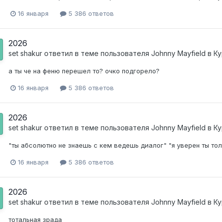
16 января
5 386 ответов
2026
set shakur
ответил в теме пользователя
Johnny Mayfield
в
Ку
а ты че на феню перешел то? очко подгорело?
16 января
5 386 ответов
2026
set shakur
ответил в теме пользователя
Johnny Mayfield
в
Ку
"ты абсолютно не знаешь с кем ведешь диалог" "я уверен ты тол
16 января
5 386 ответов
2026
set shakur
ответил в теме пользователя
Johnny Mayfield
в
Ку
тотальная зрада