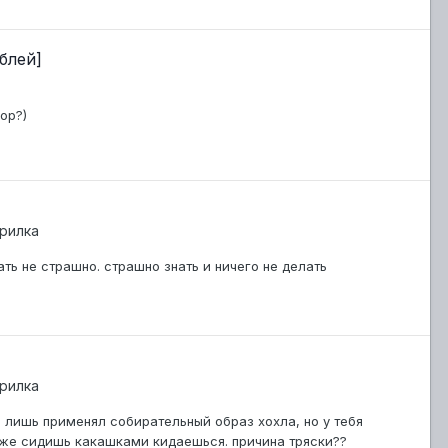
блей]
ор?)
рилка
ать не страшно. страшно знать и ничего не делать
рилка
 я лишь применял собирательный образ хохла, но у тебя
 уже сидишь какашками кидаешься. причина тряски??