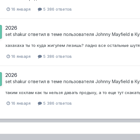
16 января
5 386 ответов
2026
set shakur
ответил в теме пользователя
Johnny Mayfield
в
Ку
хахахаха ты то куда жигулем лезишь? ладно все остальные шутят
16 января
5 386 ответов
2026
set shakur
ответил в теме пользователя
Johnny Mayfield
в
Ку
таким хохлам как ты нельзя давать продыху, а то еще тут скакат
16 января
5 386 ответов