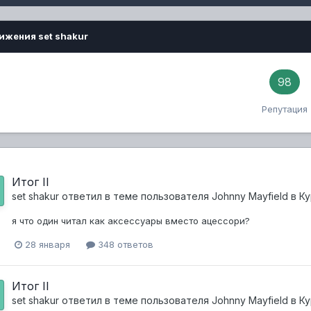
ижения set shakur
98
Репутация
Итог II
set shakur
ответил в теме пользователя
Johnny Mayfield
в
Ку
я что один читал как аксессуары вместо ацессори?
28 января
348 ответов
Итог II
set shakur
ответил в теме пользователя
Johnny Mayfield
в
Ку