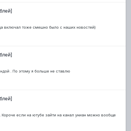
блей]
гда включал тоже смешно было с наших новостей)
блей]
ндой . По этому я больше не ставлю
блей]
ю. Короче если на ютубе зайти на канал униан можно вообще