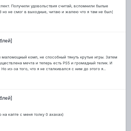
еспект. Получили удовольствия считай, вспомнили былые
В но не смог в выходные, читаю и жалею что я там не был(
блей]
ыл маломощный комп, не способный тянуть крутые игры. Затем
осуществлена мечта и теперь есть PS5 и громадный телик. И
Но из-за того, что я не сталкивался с ним до этого я...
блей]
 на капте с меня толку 0 ахахах)