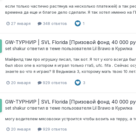
если только частично растянув на несколько платежей) а так р
времена да еще и благое дело сделали. Я так хотел именно на Г
27 января
348 ответов
1
GW-ТУРНИР | SVL Florida [Призовой фонд 40 000 ру
set shakur
ответил в теме пользователя
Lil Brawo
в
Курилка
Майфилд там про игрушку писал, так вот. Я тот у кого всегда б
был xbox one в котором я играл только гта5, ufc. fifa . Сейчас 
знаете во что я играю? В Ведьмака 3, которому мaть твoю 10 лет. 
20 января
929 ответов
3
GW-ТУРНИР | SVL Florida [Призовой фонд 40 000 ру
set shakur
ответил в теме пользователя
Lil Brawo
в
Курилка
могу водителем мясовозки устроится чтобы возить на терру, а то
20 января
929 ответов