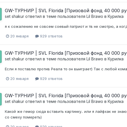
GW-ТУРНИР | SVL Florida [Призовой фонд 40 000 ру
set shakur
ответил в теме пользователя
Lil Brawo
в
Курилка
я к сожалению не совсем соевый патриот и тв не смотрю, а ко
20 января
929 ответов
GW-ТУРНИР | SVL Florida [Призовой фонд 40 000 ру
set shakur
ответил в теме пользователя
Lil Brawo
в
Курилка
Если я поставлю против Реала то он выиграет) Так с любой кома
20 января
929 ответов
GW-ТУРНИР | SVL Florida [Призовой фонд 40 000 ру
set shakur
ответил в теме пользователя
Lil Brawo
в
Курилка
Какой же гемор сюда вставить картинку.. или я лайфхак не зна
со смеху помереть)
20 января
929 ответов