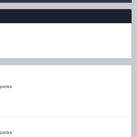
рилка
рилка