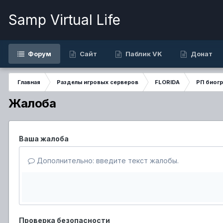
Samp Virtual Life
Форум
Сайт
Паблик VK
Донат
Главная
Разделы игровых серверов
FLORIDA
РП биог
Жалоба
Ваша жалоба
Дополнительно: введите текст жалобы.
Проверка безопасности