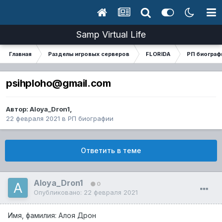
Samp Virtual Life
Главная
Разделы игровых серверов
FLORIDA
РП биограф
psihploho@gmail.com
Автор:
Aloya_Dron1
,
22 февраля 2021
в
РП биографии
Ответить в теме
Aloya_Dron1
0
Опубликовано:
22 февраля 2021
Имя, фамилия: Алоя Дрон