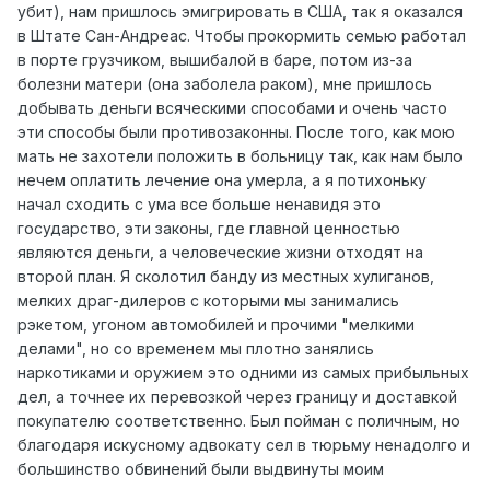
убит), нам пришлось эмигрировать в США, так я оказался
в Штате Сан-Андреас. Чтобы прокормить семью работал
в порте грузчиком, вышибалой в баре, потом из-за
болезни матери (она заболела раком), мне пришлось
добывать деньги всяческими способами и очень часто
эти способы были противозаконны. После того, как мою
мать не захотели положить в больницу так, как нам было
нечем оплатить лечение она умерла, а я потихоньку
начал сходить с ума все больше ненавидя это
государство, эти законы, где главной ценностью
являются деньги, а человеческие жизни отходят на
второй план. Я сколотил банду из местных хулиганов,
мелких драг-дилеров с которыми мы занимались
рэкетом, угоном автомобилей и прочими "мелкими
делами", но со временем мы плотно занялись
наркотиками и оружием это одними из самых прибыльных
дел, а точнее их перевозкой через границу и доставкой
покупателю соответственно. Был пойман с поличным, но
благодаря искусному адвокату сел в тюрьму ненадолго и
большинство обвинений были выдвинуты моим