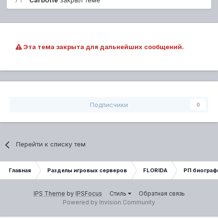
7 г
Carb0ne
закрыл теме
Эта тема закрыта для дальнейших сообщений.
Подписчики
0
Перейти к списку тем
Главная
Разделы игровых серверов
FLORIDA
РП биограф
IPS Theme
by
IPSFocus
Стиль
Обратная связь
Powered by Invision Community