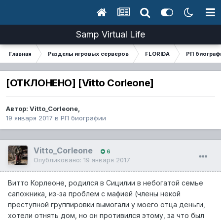
Samp Virtual Life
Главная
Разделы игровых серверов
FLORIDA
РП биограф
[ОТКЛОНЕНО] [Vitto Corleone]
Автор:
Vitto_Corleone
,
19 января 2017
в
РП биографии
Vitto_Corleone
6
Опубликовано:
19 января 2017
Витто Корлеоне, родился в Сицилии в небогатой семье
сапожника, из-за проблем с мафией (члены некой
преступной группировки вымогали у моего отца деньги,
хотели отнять дом, но он противился этому, за что был