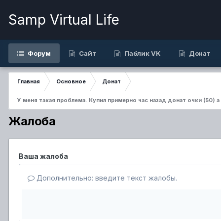
Samp Virtual Life
Форум
Сайт
Паблик VK
Донат
Главная
Основное
Донат
У меня такая проблема. Купил примерно час назад донат очки (50) 
Жалоба
Ваша жалоба
Дополнительно: введите текст жалобы.