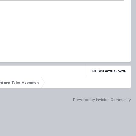
Вся активность
ой ник Tyler_Adomson
Powered by Invision Community