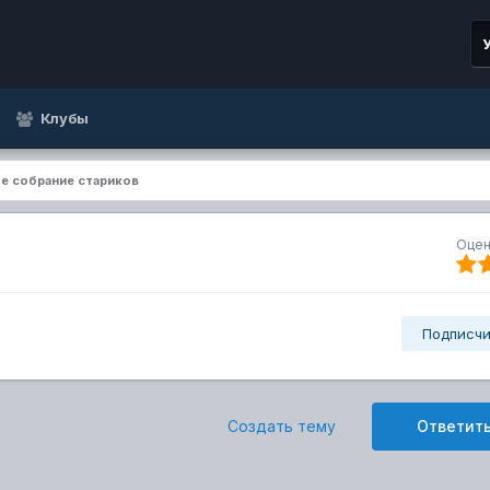
Клубы
е собрание стариков
Оцен
Подписч
Создать тему
Ответить