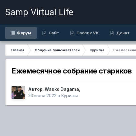
Samp Virtual Life
Форум
Сайт
Паблик VK
Донат
Главная
Общение пользователей
Курилка
Ежемесячно
Ежемесячное собрание стариков
Автор:
Wasko Dagama
,
23 июня 2022
в
Курилка