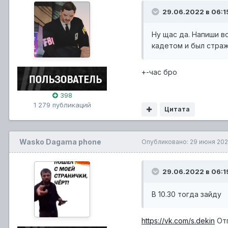
29.06.2022 в 06:1
Ну щас да. Напиши в
кадетом и был стра
+-час бро
398
1 279 публикаций
Цитата
Wasko Dagama phone
Опубликовано:
29 июня 20
29.06.2022 в 06:1
В 10.30 тогда зайду
https://vk.com/s.dekin
Отп