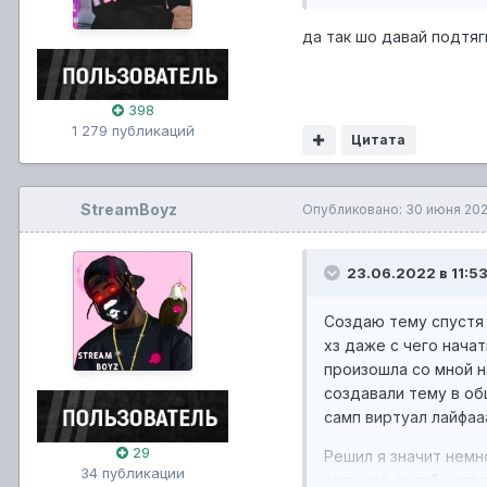
да так шо давай подтяг
398
1 279 публикаций
Цитата
StreamBoyz
Опубликовано:
30 июня 20
23.06.2022 в 11:5
Создаю тему спустя
хз даже с чего нача
произошла со мной н
создавали тему в об
самп виртуал лайфаа
29
Решил я значит немн
34 публикации
того что онлайн упа