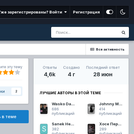
Уже зарегистрированы? Войти
Регистрация
Вся активность
ите эту тему
Ответы
Создано
Последний ответ
4,6k
4 г
28 июн
ики
2
ЛУЧШИЕ АВТОРЫ В ЭТОЙ ТЕМЕ
Wasko Dagama
Johnny Mayfield
686
414
публикаций
публикаций
 в теме
Sanek Hezard
Хосе Перец
382
289
публикации
публикаций