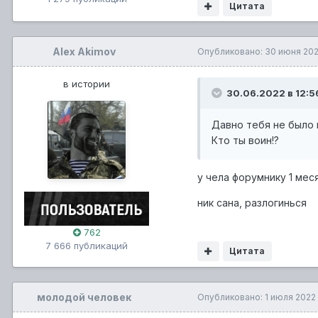
Цитата
Кстати на ТЕХАСЕ вр
Alex Akimov
Опубликовано:
30 июня 20
А так хотелось бы в
в истории
30.06.2022 в 12:5
Давно тебя не было в
Кто ты воин!?
у чела форумнику 1 мес
ник сана, разлогинься
762
7 666 публикаций
Цитата
молодой человек
Опубликовано:
1 июля 2022