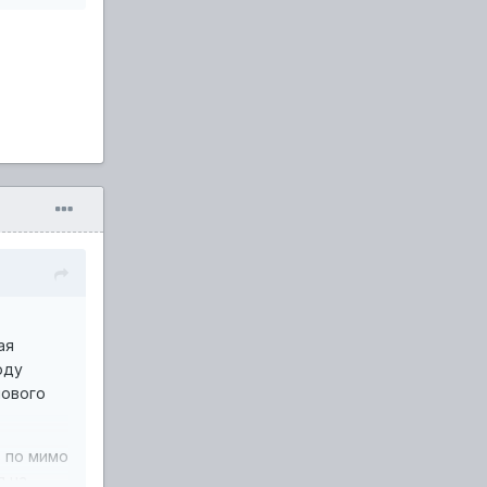
ая
оду
пового
ь по мимо
я на