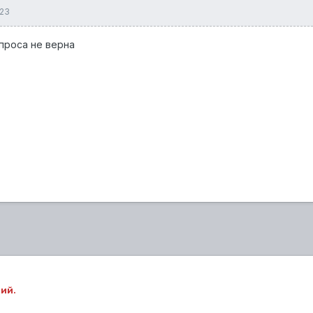
023
проса не верна
ий.