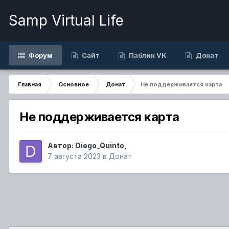
Samp Virtual Life
Форум
Сайт
Паблик VK
Донат
Главная
Основное
Донат
Не поддерживается карта
Не поддерживается карта
Автор:
Diego_Quinto
,
7 августа 2023
в
Донат