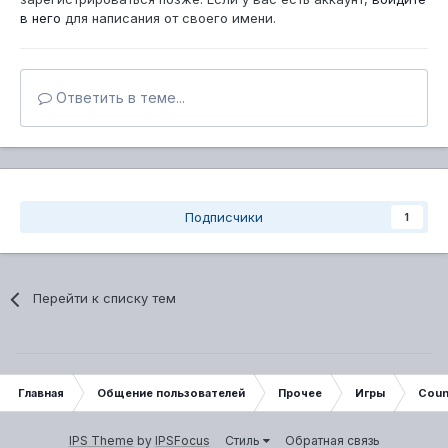
в него
для написания от своего имени.
Ответить в теме...
Подписчики
1
Перейти к списку тем
Главная
Общение пользователей
Прочее
Игры
Coun
IPS Theme
by
IPSFocus
Стиль
Обратная связь