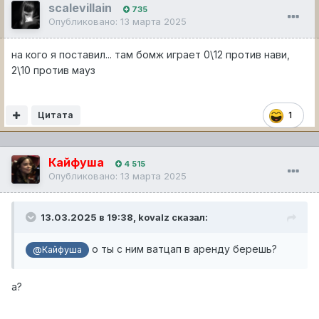
scalevillain
735
Опубликовано:
13 марта 2025
на кого я поставил... там бомж играет 0\12 против нави,
2\10 против мауз
Цитата
1
Кайфуша
4 515
Опубликовано:
13 марта 2025
13.03.2025 в 19:38,
kovalz
сказал:
о ты с ним ватцап в аренду берешь?
@Кайфуша
а?