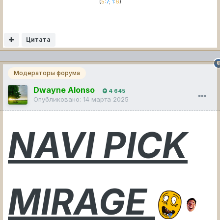
(
5
:
7
;
1
:
6
)
Цитата
Модераторы форума
Dwayne Alonso
4 645
Опубликовано:
14 марта 2025
NAVI PICK
MIRAGE