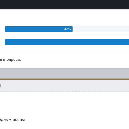
я в опросе.
5
ерным аcсам.