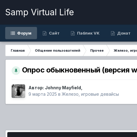
Samp Virtual Life
Форум
Сайт
Паблик VK
Донат
Главная
Общение пользователей
Прочее
Железо, игр
Опрос обыкновенный (версия w
Автор:
Johnny Mayfield
,
9 марта 2025
в
Железо, игровые девайсы