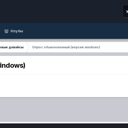
Клубы
овые девайсы
Опрос обыкновенный (версия windows)
indows)