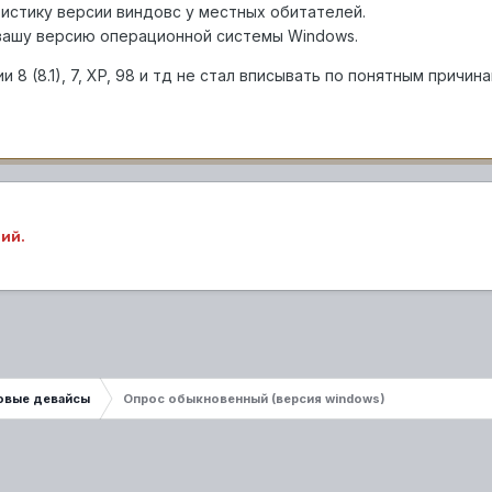
истику версии виндовс у местных обитателей.
вашу версию операционной системы Windows.
8 (8.1), 7, XP, 98 и тд не стал вписывать по понятным причина
ий.
овые девайсы
Опрос обыкновенный (версия windows)