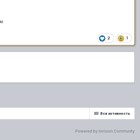
м.
2
1
Вся активность
Powered by Invision Community