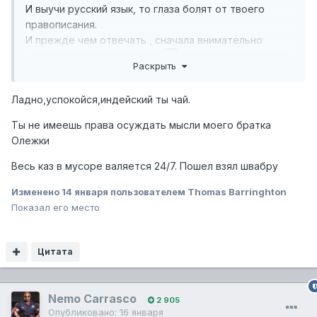
И выучи русский язык, то глаза болят от твоего
правописания.
И прежде чем отвечать , сначала внимательно
посмотри , кому я ответил!
Раскрыть
Ладно,успокойся,индейский ты чай.
Ты не имеешь права осуждать мысли моего братка
Олежки
Весь каз в мусоре валяется 24/7. Пошел взял швабру
Изменено
14 января
пользователем Thomas Barringhton
Показал его место
Цитата
Nemo Carrasco
2 905
Опубликовано:
16 января