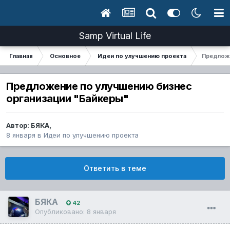
Samp Virtual Life
Главная
Основное
Идеи по улучшению проекта
Предложе
Предложение по улучшению бизнес
организации "Байкеры"
Автор:
БЯКА
,
8 января
в
Идеи по улучшению проекта
Ответить в теме
БЯКА
42
Опубликовано:
8 января