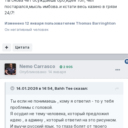
Ты снова чёт осуждаешь бро,идея топ, чел
постарался,мысль имбова..и кстати весь казино в грязи
24/7!
Изменено
12 января
пользователем Thomas Barringhton
Он негативный человек
Цитата
Nemo Carrasco
2 905
Опубликовано:
14 января
14.01.2026 в 14:54,
Bahh Tee
сказал:
Ты если не понимаешь , кому я ответил - то у тебя
проблемы с головой.
Я осудил не тему человека, который предложил
идею , а админу , который ответил на это рисунком.
И выучи русский язык, то глаза болят от твоего