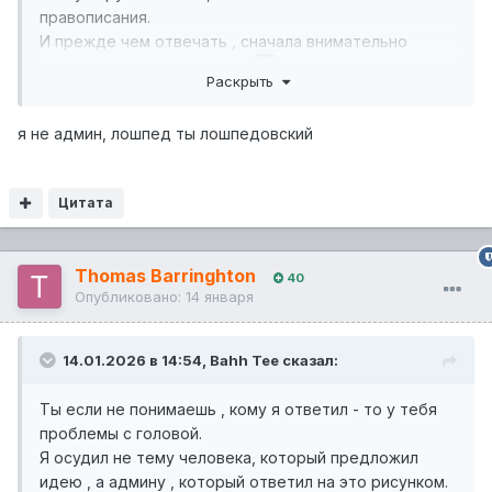
правописания.
И прежде чем отвечать , сначала внимательно
посмотри , кому я ответил!
Раскрыть
я не админ, лошпед ты лошпедовский
Цитата
Thomas Barringhton
40
Опубликовано:
14 января
14.01.2026 в 14:54,
Bahh Tee
сказал:
Ты если не понимаешь , кому я ответил - то у тебя
проблемы с головой.
Я осудил не тему человека, который предложил
идею , а админу , который ответил на это рисунком.