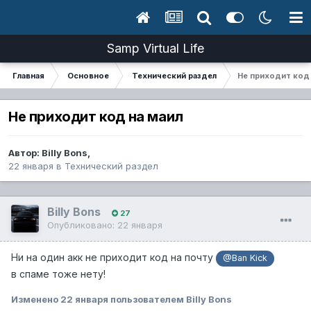
Samp Virtual Life
Главная
Основное
Технический раздел
Не приходит код 
Не приходит код на маил
Автор:
Billy Bons
,
22 января
в
Технический раздел
Billy Bons
27
Опубликовано:
22 января
Ни на один акк не приходит код на почту
@Ban Kick
в спаме тоже нету!
Изменено
22 января
пользователем Billy Bons