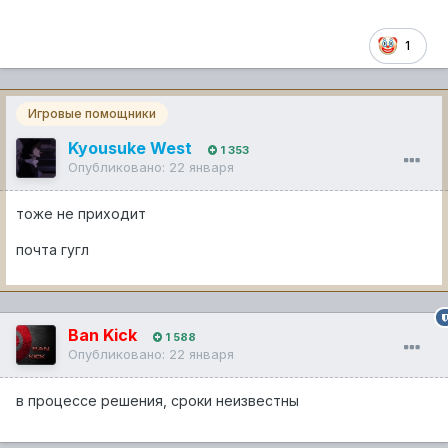
1
Игровые помощники
Kyousuke West
1 353
Опубликовано:
22 января
тоже не приходит
почта гугл
Ban Kick
1 588
Опубликовано:
22 января
в процессе решения, сроки неизвестны