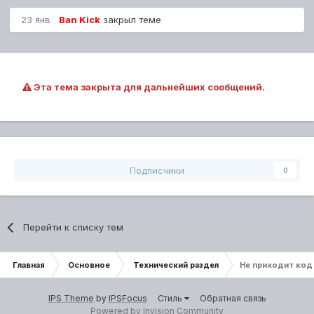
23 янв
Ban Kick
закрыл теме
Эта тема закрыта для дальнейших сообщений.
Подписчики
0
Перейти к списку тем
Главная
Основное
Технический раздел
Не приходит код 
IPS Theme
by
IPSFocus
Стиль
Обратная связь
Powered by Invision Community