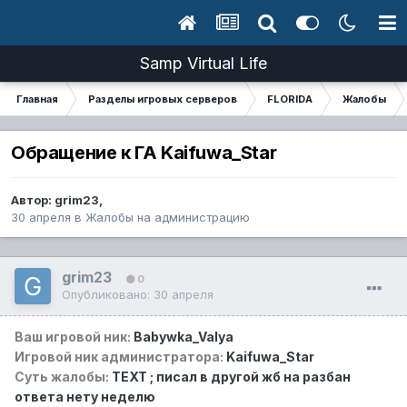
Samp Virtual Life
Главная
Разделы игровых серверов
FLORIDA
Жалобы
Обращение к ГА Kaifuwa_Star
Автор:
grim23
,
30 апреля
в
Жалобы на администрацию
grim23
0
Опубликовано:
30 апреля
Ваш игровой ник:
Babywka_Valya
Игровой ник администратора:
Kaifuwa_Star
Суть жалобы:
TEXT ; писал в другой жб на разбан
ответа нету неделю