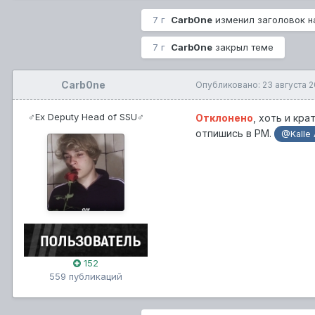
7 г
Carb0ne
изменил заголовок 
7 г
Carb0ne
закрыл теме
Carb0ne
Опубликовано:
23 августа 
♂Ex Deputy Head of SSU♂
Отклонено
, хоть и кр
отпишись в PM.
@Kalle 
152
559 публикаций