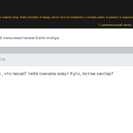
е смерти отца, Кэйл вступил в банду, после чего он попросил у матери денег, и рванул к наркот
С криминальной жизнь. 
6
пользователем Kalle Indigo
016
л , что писал? тебя сначала зовут Хуго, потом хантер?