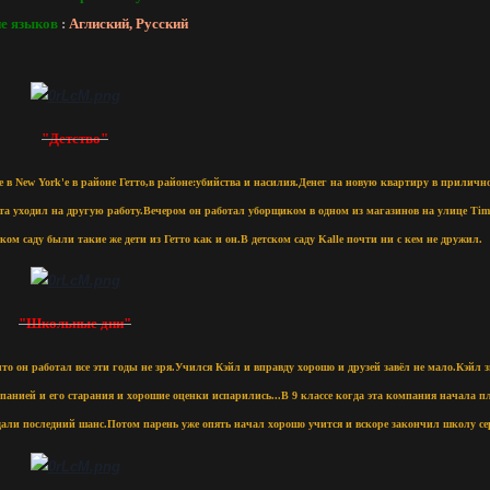
ие языков
:
Аглиский, Русский
"Детство"
le в New York'е в районе Гетто,в районе:убийства и насилия.Денег на новую квартиру в приличн
орта уходил на другую работу.Вечером он работал уборщиком в одном из магазинов на улице Ti
ском саду были такие же дети из Гетто как и он.В детском саду Kalle почти ни с кем не дружил.
"Школьные дни"
о он работал все эти годы не зря.Учился Кэйл и вправду хорошо и друзей завёл не мало.Кэйл зн
анией и его старания и хорошие оценки испарились...В 9 классе когда эта компания начала пл
дали последний шанс.Потом парень уже опять начал хорошо учится и вскоре закончил школу с