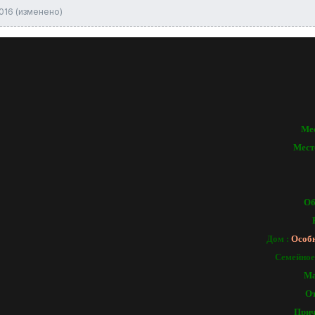
016
(изменено)
Ме
Мест
Об
Дом :
Особн
Семейное
Ма
От
Прич