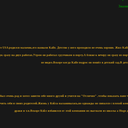
Знан
те USA родился мальчик,его назвали Kalle. Детство у него проходило не очень хорошо. Жил Kal
ук сразу на двух работах.Утром он работал грузчиком в порту.А ближе к вечеру он сразу из п
не видел.Вскоре когда Kalle подрос он пошёл в детский сад.В дет
ыл очень рад и хотел завести себе много друзей и учится на "Отлично" ,чтобы показать папе чт
чить себя и своих родителей.Жизнь у Кэйла налаживалась,но однажды он связался с плохой комп
драки и т.п.Вскоре Кэйл избавился от этой компании их выгнали из школы а Hugo 