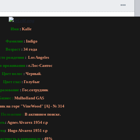
Имя
:
Kalle
Фамилия
:
Indigo
Возраст
:
34 года
сто рождения
:
Los Angeles
о проживания
:
г.Лос-Сантос
Цвет волос
:
Черный.
Цвет глаз
:
Голубые
разование
:
Гос.сотрудник
Бизнес :
Mulholland GAS
як на горе "VineWood" [A] - № 314
 Положение :
В активном поиске.
ть
:
Agnes Alvarez 1954 г.р
ец
:
Hugo Alvarez 1951 г.р
астность к криминалy
:
49%