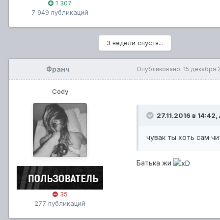
1 307
7 949 публикаций
3 недели спустя...
Франч
Опубликовано:
15 декабря 
Cody
27.11.2016 в 14:42,
чувак ты хоть сам чи
Батька жи
35
277 публикаций