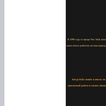
В 1990 году в городе New York шта
сына начал работать не покладая р
Когда Кэйл пошёл в школу он б
приличной работе и сможет обеспе