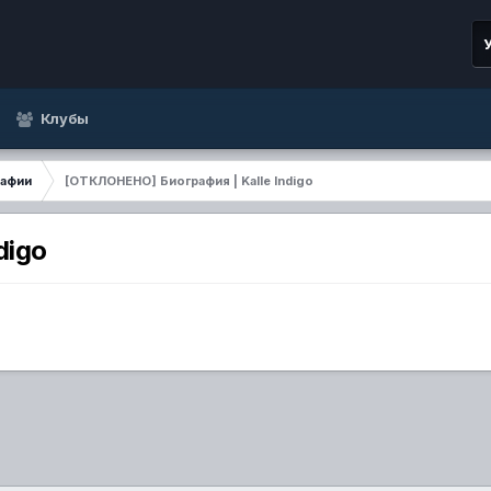
Клубы
рафии
[ОТКЛОНЕНО] Биография | Kalle Indigo
digo