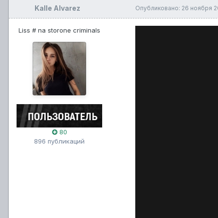
Kalle Alvarez
Опубликовано:
26 ноября 2
Liss # na storone criminals
80
896 публикаций