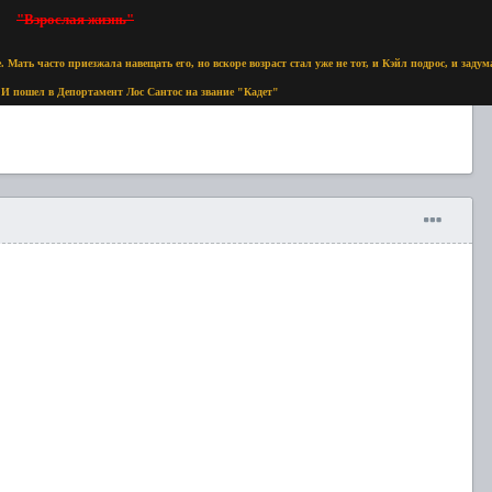
"Взрослая жизнь"
е. Мать часто приезжала навещать его, но вскоре возраст стал уже не тот, и Кэйл подрос, и зад
И пошел в Депортамент Лос Сантос на звание "Кадет"