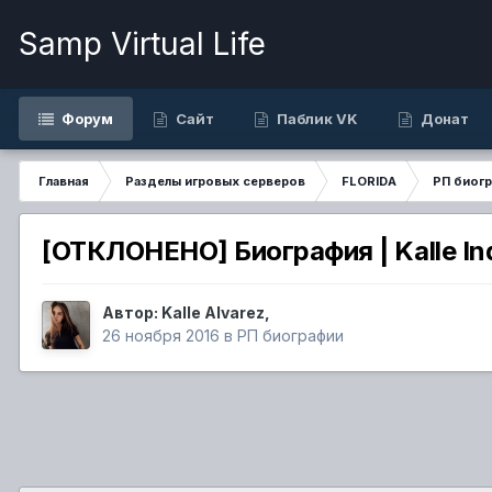
Samp Virtual Life
Форум
Сайт
Паблик VK
Донат
Главная
Разделы игровых серверов
FLORIDA
РП биог
[ОТКЛОНЕНО] Биография | Kalle In
Автор:
Kalle Alvarez
,
26 ноября 2016
в
РП биографии