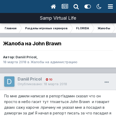
Samp Virtual Life
Главная
Разделы игровых серверов
FLORIDA
Жалобы
Жалоба на John Brawn
Автор:
Daniil Pricol
,
18 марта 2018
в
Жалобы на администрацию
Daniil Pricol
10
Опубликовано:
18 марта 2018
По мне дмили написал в репорт!админ сказал что он
просто в небо гасит тут тпхаеться John Brawn и говарит
дваих сажу кароче .причину не указал мне а посадил в
деморган за дм! Я начал в репорт писать за что пасадил я