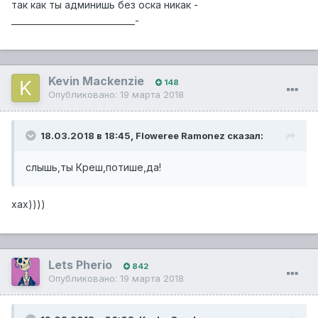
так как ты админишь без оска никак -
_____________________________-
Kevin Mackenzie
148
Опубликовано:
19 марта 2018
18.03.2018 в 18:45,
Floweree Ramonez
сказал:
слышь,ты Креш,потише,да!
хах))))
Lets Pherio
842
Опубликовано:
19 марта 2018