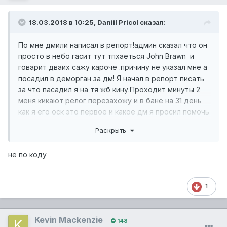
18.03.2018 в 10:25,
Daniil Pricol
сказал:
По мне дмили написал в репорт!админ сказал что он
просто в небо гасит тут тпхаеться John Brawn и
говарит дваих сажу кароче .причину не указал мне а
посадил в деморган за дм! Я начал в репорт писать
за что пасадил я на тя жб кину.Проходит минуты 2
меня кикают релог перезахожу и в бане на 31 день
как я его оск это первое и какое дм я просил помочь
мне а не садить .Прошу наказать его построгому!
Раскрыть
Потому что я Felix Ramone нечего не кому не сделал
не по коду
1
Kevin Mackenzie
148