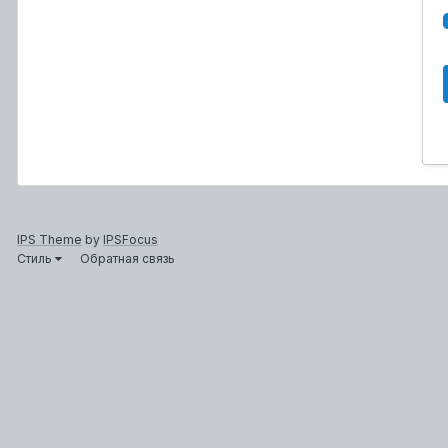
IPS Theme
by
IPSFocus
Стиль
Обратная связь