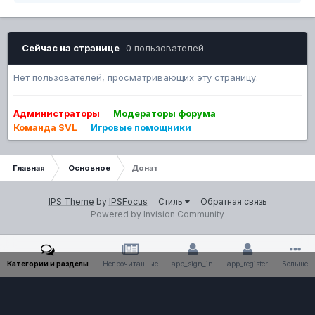
Сейчас на странице
0 пользователей
Нет пользователей, просматривающих эту страницу.
Администраторы
Модераторы форума
Команда SVL
Игровые помощники
Главная
Основное
Донат
IPS Theme
by
IPSFocus
Стиль
Обратная связь
Powered by Invision Community
Категории и разделы
Непрочитанные
app_sign_in
app_register
Больше