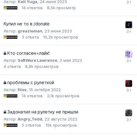
Автор:
Kali Yuga
,
24 июня 2023
14
ответов
8,5k
просмотр
Купил не то в /donate
Автор:
greazleman
,
23 июня 2023
3
ответа
10,2k
просмотров
Кто согласен=лайк!
Автор:
SoftWare Lawrence
,
3 мая 2023
4
ответа
8,8k
просмотров
проблемы с рулеткой
Автор:
filov
,
15 октября 2022
14
ответов
2,1k
просмотров
Задонатил на рулетку не пришли
Автор:
Angry_Tedd
,
22 августа 2022
5
ответов
15k
просмотров