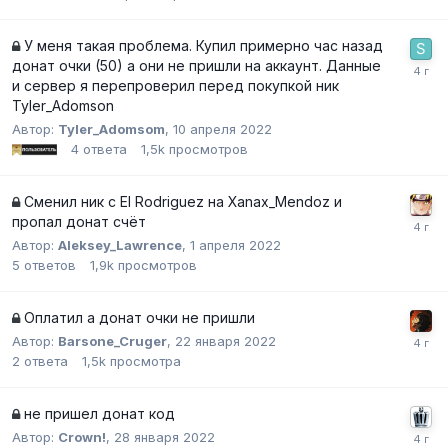
У меня такая проблема. Купил примерно час назад
донат очки (50) а они не пришли на аккаунт. Данные
и сервер я перепроверил перед покупкой ник
Tyler_Adomson
Автор:
Tyler_Adomsom
,
10 апреля 2022
4
ответа
1,5k
просмотров
Cменил ник с El Rodriguez на Xanax_Mendoz и
пропал донат счёт
Автор:
Aleksey_Lawrence
,
1 апреля 2022
5
ответов
1,9k
просмотров
Оплатил а донат очки не пришли
Автор:
Barsone_Cruger
,
22 января 2022
2
ответа
1,5k
просмотра
не пришел донат код
Автор:
Crown!
,
28 января 2022