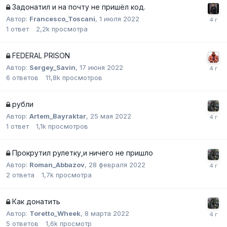
Задонатил и на почту не пришёл код.
Автор:
Francesco_Toscani
,
1 июля 2022
1
ответ
2,2k
просмотра
FEDERAL PRISON
Автор:
Sergey_Savin
,
17 июня 2022
6
ответов
11,8k
просмотров
рубли
Автор:
Artem_Bayraktar
,
25 мая 2022
1
ответ
1,1k
просмотров
Прокрутил рулетку,и ничего не пришло
Автор:
Roman_Abbazov
,
28 февраля 2022
2
ответа
1,7k
просмотра
Как донатить
Автор:
Toretto_Wheek
,
8 марта 2022
5
ответов
1,6k
просмотр