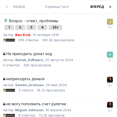
НАЗАД
Страница 1 из 4
ВПЕРЁД
Вопрос - ответ, проблемы
1
2
3
4
25
Автор:
Ban Kick
,
10 октября 2016
618
ответов
581,3k
просмотров
Не приходить донат код
Автор:
Ashab_Software
,
20 августа 2024
0
ответов
42k
просмотров
неприходять деньги
Автор:
Semen_Grohaev
,
29 мая 2024
3
ответа
18,7k
просмотра
не могу пополнить счет рулетки
Автор:
Miguel Johnson
,
19 апреля 2024
8
ответов
13,3k
просмотр